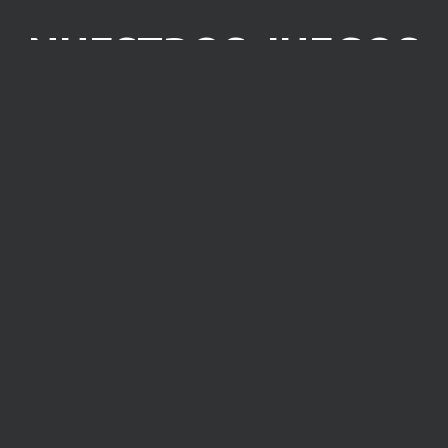
NUESTROS JUEGOS
ONLINE