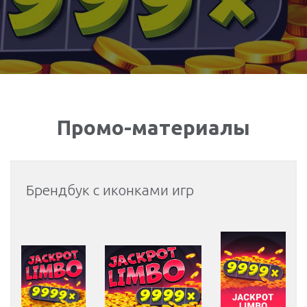
Промо-материалы
Брендбук с иконками игр