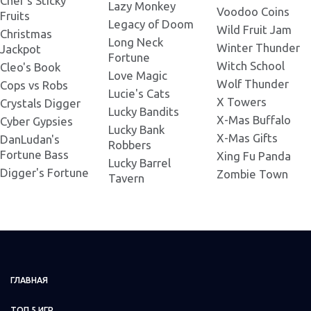
Chef's Sticky
Lazy Monkey
Voodoo Coins
Fruits
Legacy of Doom
JLimbo_472x674-v_2.png
Wild Fruit Jam
Christmas
Long Neck
Winter Thunder
Jackpot
Fortune
Witch School
Cleo's Book
JLimbo_472x312-h.png
Love Magic
Wolf Thunder
Cops vs Robs
Lucie's Cats
X Towers
Crystals Digger
Lucky Bandits
JLimbo_472x674-v.png
X-Mas Buffalo
Cyber Gypsies
Lucky Bank
X-Mas Gifts
DanLudan's
Robbers
Fortune Bass
Xing Fu Panda
JLimbo_500x500.png
Lucky Barrel
Digger's Fortune
Zombie Town
Tavern
JLimbo_580x816_v_2.png
JLimbo_580x816_v.png
ГЛАВНАЯ
JLimbo_752x428_BELATRA.png
ТОП 5 ИГР