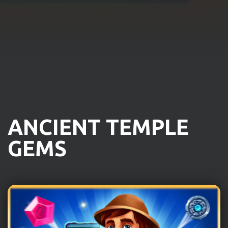
ANCIENT TEMPLE
GEMS