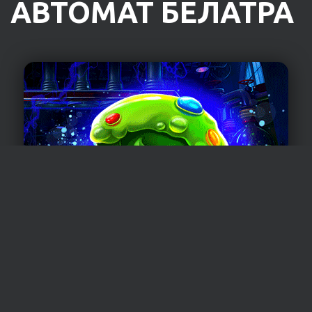
АВТОМАТ БЕЛАТРА