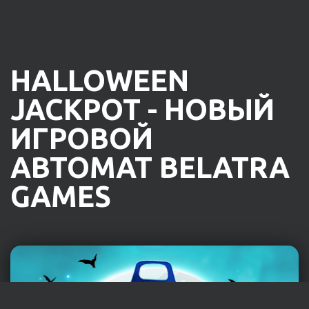
HALLOWEEN
JACKPOT - НОВЫЙ
ИГРОВОЙ
АВТОМАТ BELATRA
GAMES