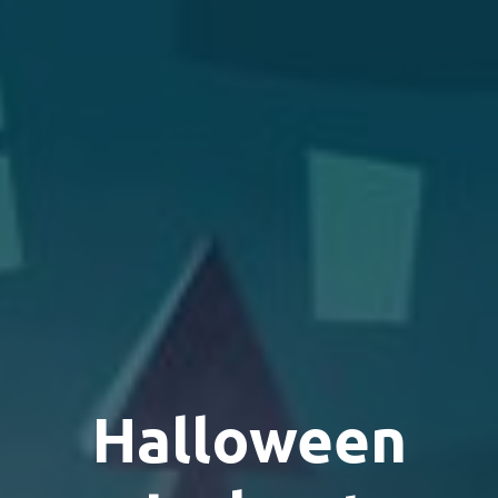
Halloween