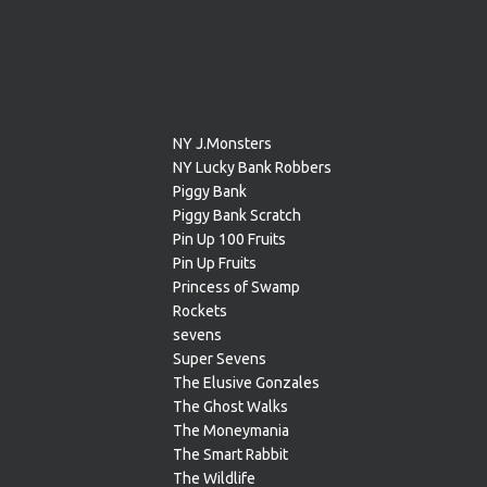
NY J.Monsters
NY Lucky Bank Robbers
Piggy Bank
Piggy Bank Scratch
Pin Up 100 Fruits
Pin Up Fruits
Princess of Swamp
Rockets
sevens
Super Sevens
The Elusive Gonzales
The Ghost Walks
The Moneymania
The Smart Rabbit
The Wildlife