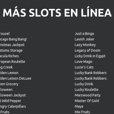
MÁS SLOTS EN LÍNEA
rousel
Just a Bingo
icago Bang Bang!
Lavish Joker
ristmas Jackpot
Lazy Monkey
stoms Storage
Legacy of Doom
acula Riches
Licky Drink in Egypt
ropean Roulette
Love Magic
og Creek
Lucie's Cats
lden Lemon
Lucky Bank Robbers
lden Lemon DeLuxe
Lucky Bank Robbers
een Grocery
Lucky Drink
lloween
Lucky Roulette
lloween Jackpot
Marswood Party
t Wild Pepper
Master Of Gold
ngry Caterpillars
Maya
 Fruits
Mix Fruits